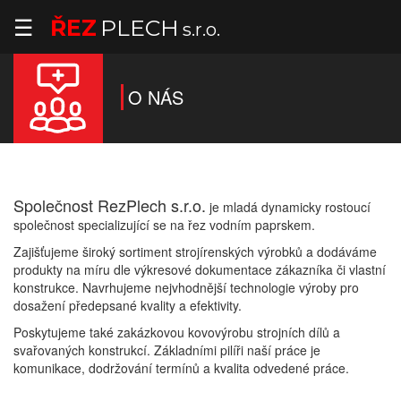
☰
ŘEZ
PLECH
s.r.o.
O NÁS
Společnost RezPlech s.r.o.
O
je mladá dynamicky rostoucí
společnost specializující se na řez vodním paprskem.
nás
Zajišťujeme široký sortiment strojírenských výrobků a dodáváme
Výrobní
produkty na míru dle výkresové dokumentace zákazníka či vlastní
konstrukce. Navrhujeme nejvhodnější technologie výroby pro
možnosti
dosažení předepsané kvality a efektivity.
Poskytujeme také zakázkovou kovovýrobu strojních dílů a
Strojní
svařovaných konstrukcí. Základními pilíři naší práce je
vybavení
komunikace, dodržování termínů a kvalita odvedené práce.
Galerie