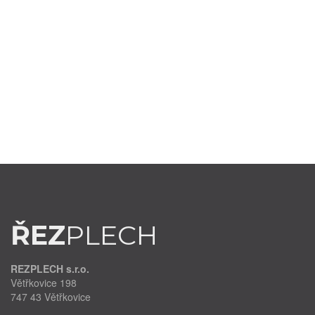
výrobků
Kontakt
ŘEZ
PLECH
REZPLECH s.r.o.
Větřkovice 198
747 43 Větřkovice