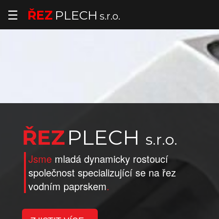
☰
ŘEZ
PLECH
s.r.o.
O
nás
ŘEZ
PLECH
s.r.o.
Výrobní
Jsme
mladá dynamicky rostoucí
možnosti
společnost specializující se na řez
Strojní
vodním paprskem
.
vybavení
Galerie